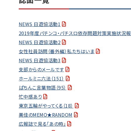
NEWS 日遊協活動1
2019年度パチンコ・パチスロ依存問題対策実施状況報
NEWS 日遊協活動2
女性社員訪問（番外編）私たちはいま
NEWS 日遊協活動3
支部からのメールです
ホールミニ六法（151）
ぱちんこ言葉物語（95）
忙中感あり
東京五輪がやってくる（18）
美佳のMEMO★RANDOM
広報誌で見る「あの時」