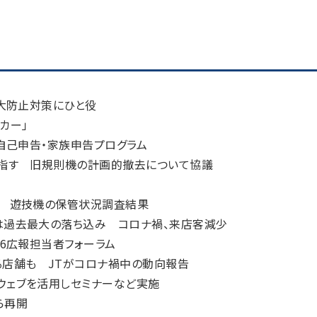
拡大防止対策にひと役
カー」
自己申告・家族申告プログラム
目指す 旧規則機の計画的撤去について協議
も 遊技機の保管状況調査結果
は過去最大の落ち込み コロナ禍、来店客減少
6広報担当者フォーラム
る店舗も JTがコロナ禍中の動向報告
ウェブを活用しセミナーなど実施
ら再開