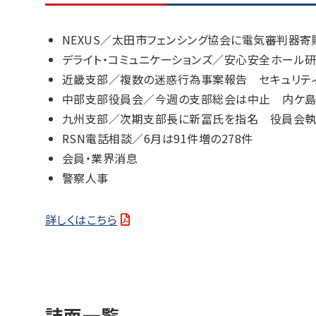
NEXUS／太田市フェンシング協会に電気審判器寄
デライト・コミュニケーションズ／安心安全ホール
近畿支部／複数の迷惑行為事案報告 セキュリテ
中部支部役員会／今週の支部総会は中止 内ケ
九州支部／次期支部長に新冨氏を指名 役員会
RSN電話相談／6月は91件増の278件
会員・業界消息
警察人事
詳しくはこちら
誌面一覧