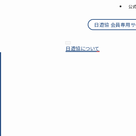
公式
日遊協 会員専用サ
日遊協について