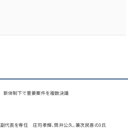
げ 新体制下で重要案件を複数決議
の副代表を専任 庄司孝輝、筒井公久、兼次民喜の3氏