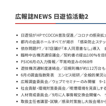
広報誌NEWS 日遊協活動2
日遊協がHPでCOCOA普及促進／コロナの感染
都内の会員ホールすべてが掲示 「感染防止ステッ
依存問題PT／87店舗が「本人同意書なし」導入 
臨時中古機流通協議会／契約書の提出100%を
PSIO6月の入力情報／平常時並みの968件
遊技機流通制度連絡会／旧規則機が約112万台
6月の調査指数発表 エンビス総研／全般的業況
広報調査委員会／ウェブでセミナーのみ開催 9・1
社会貢献・環境対策委員会／喫煙環境を見直しす
人材育成委員会／9月に人事情報交換会開催へ 
取扱主任者講習・試験／感染対策施し大阪会場か