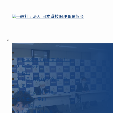
日本遊技関連事業協会とは
会長挨拶
役員
社員（会員）数／名簿一覧
定款
本部・支部所在地
入会のご案内
活動の歩み
決算・事業報告書