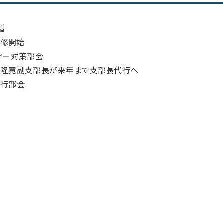
贈
研修開始
ィー対策部会
島隆寛副支部長が来年まで支部長代行へ
執行部会