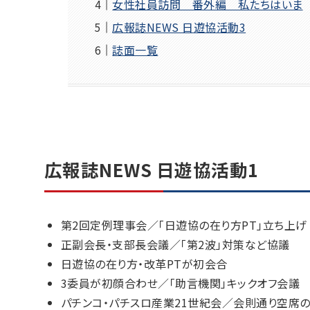
女性社員訪問 番外編 私たちはいま
広報誌NEWS 日遊協活動3
誌面一覧
広報誌NEWS 日遊協活動1
第2回定例理事会／「日遊協の在り方PT」立ち上
正副会長・支部長会議／「第2波」対策など協議
日遊協の在り方・改革PTが初会合
3委員が初顔合わせ／「助言機関」キックオフ会議
パチンコ・パチスロ産業21世紀会／会則通り空席