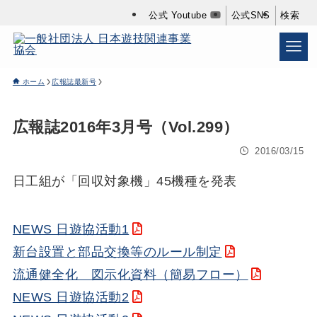
公式 Youtube
公式SNS
検索
ホーム
広報誌最新号
広報誌2016年3月号（Vol.299）
2016/03/15
日工組が「回収対象機」45機種を発表
NEWS 日遊協活動1
新台設置と部品交換等のルール制定
流通健全化 図示化資料（簡易フロー）
NEWS 日遊協活動2