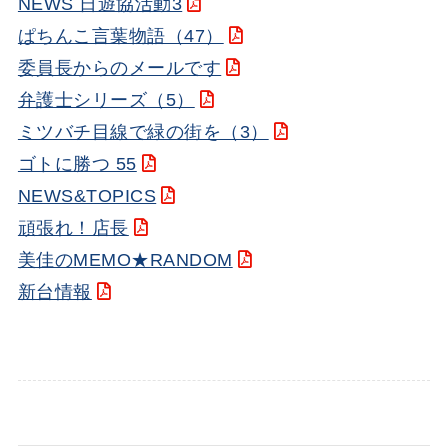
NEWS 日遊協活動3
ぱちんこ言葉物語（47）
委員長からのメールです
弁護士シリーズ（5）
ミツバチ目線で緑の街を（3）
ゴトに勝つ 55
NEWS&TOPICS
頑張れ！店長
美佳のMEMO★RANDOM
新台情報