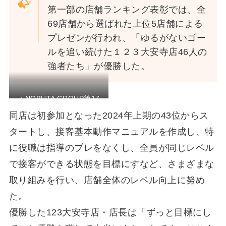
第一部の店舗ランキング表彰では、全
69店舗から選ばれた上位5店舗による
プレゼンが行われ、「ゆるがないゴー
ルを追い続けた１２３大安寺店46人の
強者たち」が優勝した。
▲NOBUTA GROUP第17
期 接客リーグ優勝「１２
同店は初参加となった2024年上期の43位からス
３大安寺店」
タートし、接客基本動作マニュアルを作成し、特
に役職は指導のブレをなくし、全員が同じレベル
で接客ができる状態を目標にすなど、さまざまな
取り組みを行い、店舗全体のレベル向上に努め
た。
優勝した123大安寺店・店長は「ずっと目標にし