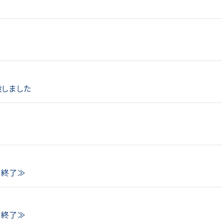
】
設しました
付終了≫
付終了≫