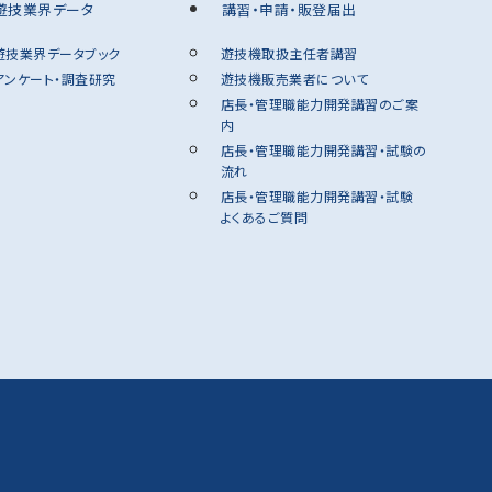
遊技業界データ
講習・申請・販登届出
遊技業界データブック
遊技機取扱主任者講習
アンケート・調査研究
遊技機販売業者について
店長・管理職能力開発講習のご案
内
店長・管理職能力開発講習・試験の
流れ
店長・管理職能力開発講習・試験
よくあるご質問