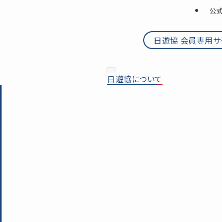
公式
日遊協 会員専用サ
日遊協について