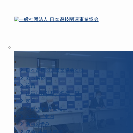
日本遊技関連事業協会とは
会長挨拶
役員
社員（会員）数／名簿一覧
定款
本部・支部所在地
入会のご案内
活動の歩み
決算・事業報告書