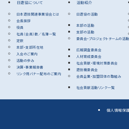
日遊協について
活動紹介
日本遊技関連事業協会とは
日遊協の活動
会長挨拶
本部の活動
役員
支部の活動
社員（会員）数／名簿一覧
委員会・プロジェクトチームの活
定款
本部・支部所在地
広報調査委員会
入会のご案内
人材育成委員会
活動の歩み
社会貢献・環境対策委員会
決算・事業報告書
遊技機委員会
リンク用バナー配布のご案内
会員企業・加盟団体の取組み
社会貢献活動リンク一覧
個人情報保